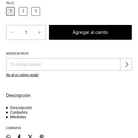
TALLE
1
2
3
MEDIOS DE ENVÍO
Cambiar CP
Entregas para el CP:
No sé mi código postal
Descripción
Descripción
Cuidados
Medidas
COMPARTIR