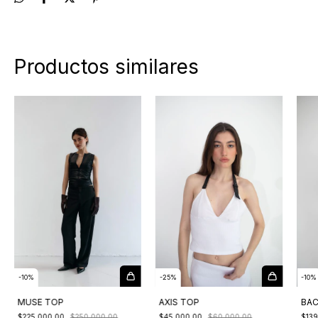
Productos similares
-
25
%
-
10
%
-
10
%
AXIS TOP
MUSE TOP
BAC
$45.000,00
$60.000,00
$225.000,00
$250.000,00
$139