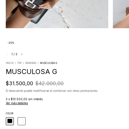
-
25
%
1
/
3
INICIO
/
TOP
/
REMERAS
/
MUSCULOSA G
MUSCULOSA G
$31.500,00
$42.000,00
El descuento puede modificarse al combinar con otras promociones.
3
x
$10.500,00
sin interés
Ver más detalles
COLOR