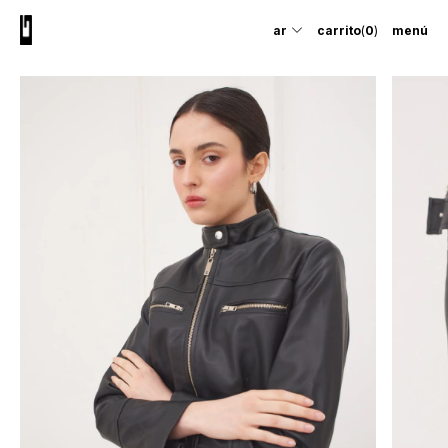
ar
carrito
(
0
)
menú