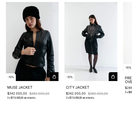
-
10
%
-
10
%
-
10
%
PRE
OVE
MUSE JACKET
CITY JACKET
$28
3
x
$96
$342.000,00
$380.000,00
$342.000,00
$380.000,00
3
x
$114.000,00
sin interés
3
x
$114.000,00
sin interés