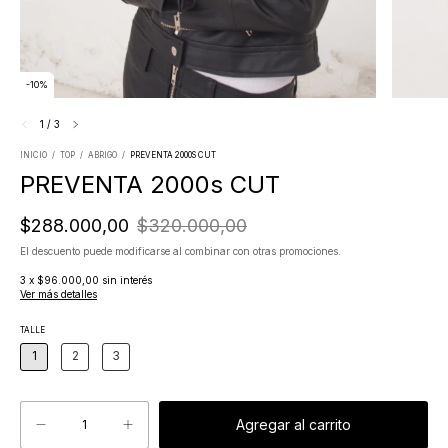
-
10
%
1
/
3
INICIO
/
TOP
/
ABRIGO
/
PREVENTA 2000S CUT
PREVENTA 2000s CUT
$288.000,00
$320.000,00
El descuento puede modificarse al combinar con otras promociones.
3
x
$96.000,00
sin interés
Ver más detalles
TALLE
1
2
3