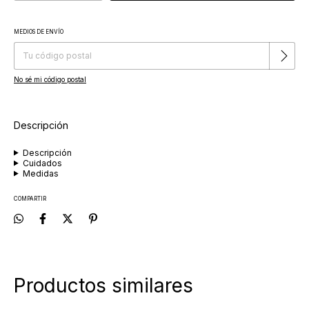
MEDIOS DE ENVÍO
Cambiar CP
Entregas para el CP:
No sé mi código postal
Descripción
Descripción
Cuidados
Medidas
COMPARTIR
Productos similares